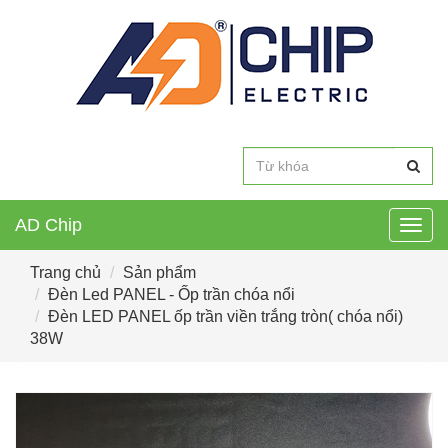
AD Chip
Togg
navig
Trang chủ
Sản phẩm
Đèn Led PANEL - Ốp trần chóa nổi
Đèn LED PANEL ốp trần viền trắng tròn( chóa nổi)
38W