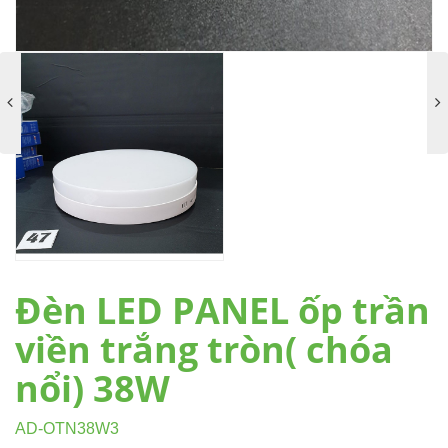
Đèn LED PANEL ốp trần
viền trắng tròn( chóa
nổi) 38W
AD-OTN38W3