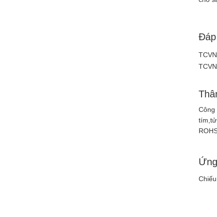
Đáp
TCVN 
TCVN 
Thân
Công 
tím,t
ROHS)
Ứng
Chiếu 