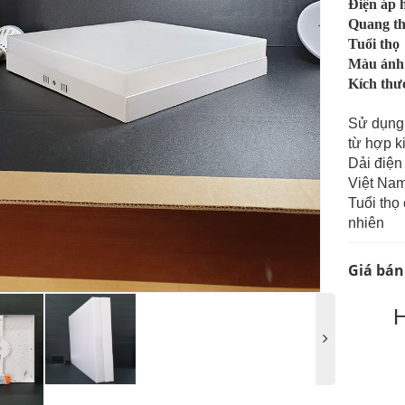
Điện áp 
Quang t
Tuổi thọ
Màu ánh
Kích thư
Sử dụng
từ hợp 
Dải điện
Việt Nam
Tuổi thọ
nhiên
Giá bán