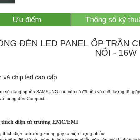
Ưu điểm
Thông số kỹ thu
ÓNG ĐÈN LED PANEL ỐP TRẦN C
NỔI - 16W
 và chip led cao cấp
m sử dụng nguồn SAMSUNG cao cấp có độ bền và chất lượng tốt giúp 
với bóng đèn Compact.
thích điện từ trường EMC/EMI
 thích điện từ trường không gây ra hiện tượng nhiễu
ản phẩm điện tử và không bị ảnh hưởng nhiễu của các thiết bị điện tử 