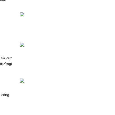
tia cực
 trường(
g cộng