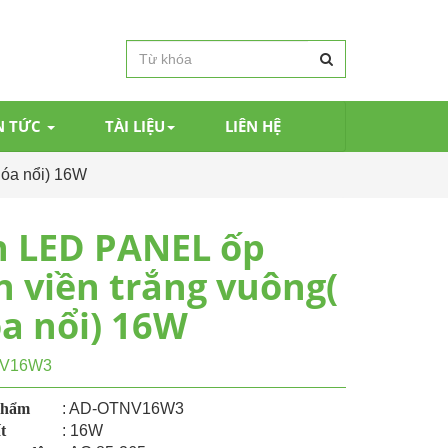
N TỨC
TÀI LIỆU
LIÊN HỆ
hóa nổi) 16W
 LED PANEL ốp
n viền trắng vuông(
a nổi) 16W
V16W3
phẩm
: AD-OTNV16W3
t
: 16W