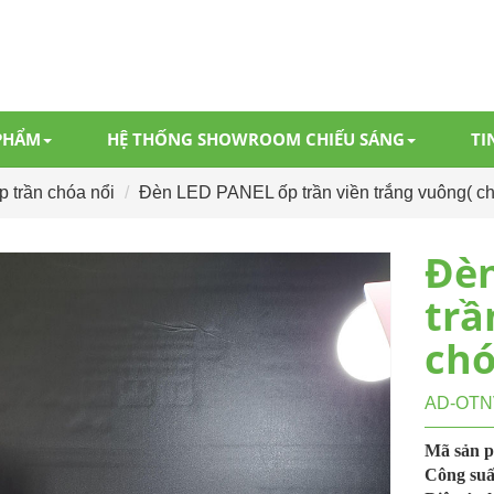
PHẨM
HỆ THỐNG SHOWROOM CHIẾU SÁNG
TI
 trần chóa nổi
Đèn LED PANEL ốp trần viền trắng vuông( c
Đèn
trầ
chó
AD-OTN
Mã sản 
Công suấ