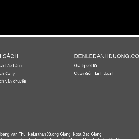
H SÁCH
DENLEDANHDUONG.C
ch bảo hành
Giá trị cốt lõi
h đại lý
Quan điểm kinh doanh
ch vận chuyển
Hoang Van Thu, Kelurahan Xuong Giang, Kota Bac Giang.