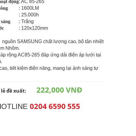
hoạt động
: AC 85-265
hông
: 1600LM
: 25.000h
 sáng
: Trắng
ớc
: 120x120mm
 nguồn SAMSUNG chất lượng cao, bộ tản nhiệt
kim Nhôm.
 áp rộng AC85-265 đáp ứng dải điện áp lưới tại
.
 cao, tiết kiệm điện năng, mang lại ánh sáng tự
222,000 VNĐ
 lẻ đề xuất:
0204 6590 555
HOTLINE