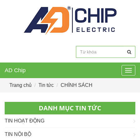
AD Chip
Togg
navig
Trang chủ
Tin tức
CHÍNH SÁCH
DANH MỤC TIN TỨC
TIN HOẠT ĐỘNG
TIN NỘI BỘ