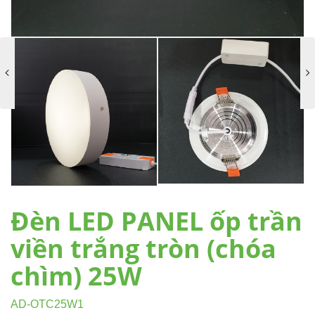
Đèn LED PANEL ốp trần
viền trắng tròn (chóa
chìm) 25W
AD-OTC25W1