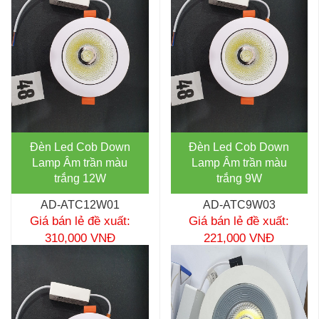
Đèn Led Cob Down
Đèn Led Cob Down
Lamp Âm trần màu
Lamp Âm trần màu
trắng 12W
trắng 9W
AD-ATC12W01
AD-ATC9W03
Giá bán lẻ đề xuất:
Giá bán lẻ đề xuất:
310,000 VNĐ
221,000 VNĐ