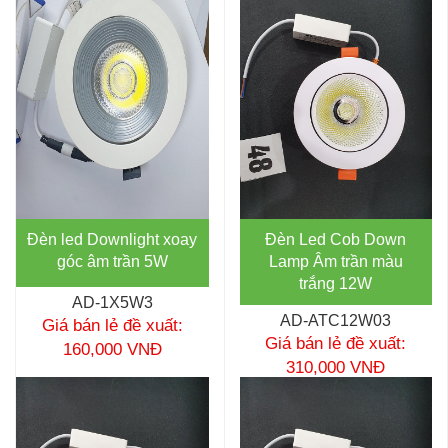
Đèn led Downlight xoay
Đèn Led Cob Down
góc âm trần 5W
Lamp Âm trần màu
trắng 12W
AD-1X5W3
AD-ATC12W03
Giá bán lẻ đề xuất:
Giá bán lẻ đề xuất:
160,000 VNĐ
310,000 VNĐ