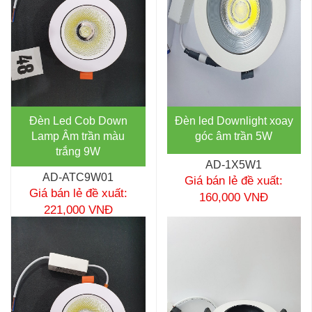
Đèn Led Cob Down
Đèn led Downlight xoay
Lamp Âm trần màu
góc âm trần 5W
trắng 9W
AD-1X5W1
AD-ATC9W01
Giá bán lẻ đề xuất:
Giá bán lẻ đề xuất:
160,000 VNĐ
221,000 VNĐ