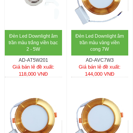
Đèn Led Downlight âm
Đèn Led Downlight âm
trần màu trắng viền bạc
trần màu vàng viền
2 - 5W
cong 7W
AD-AT5W201
AD-AVC7W3
Giá bán lẻ đề xuất:
Giá bán lẻ đề xuất:
118,000 VNĐ
144,000 VNĐ