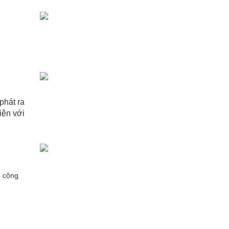
phát ra
iện với
g cộng