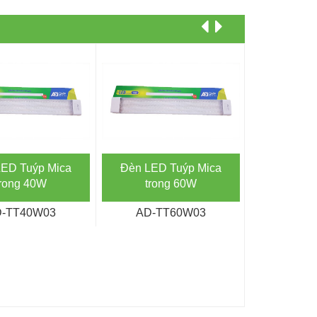
ED Tuýp Mica
Đèn LED Tuýp Mica
Đèn LED
trong 40W
trong 60W
tro
-TT40W03
AD-TT60W03
AD-T