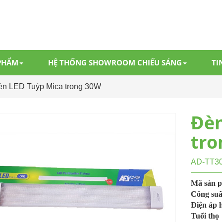
PHẨM
HỆ THỐNG SHOWROOM CHIẾU SÁNG
TI
èn LED Tuýp Mica trong 30W
Đèn
tro
AD-TT3
Mã sản 
Công suấ
Điện áp 
Tuổi thọ