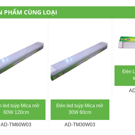
N PHẨM CÙNG LOẠI
Đèn L
AD
 led tuýp Mica mờ
Đèn led tuýp Mica mờ
60W 120cm
30W 60cm
AD-TM60W03
AD-TM30W03