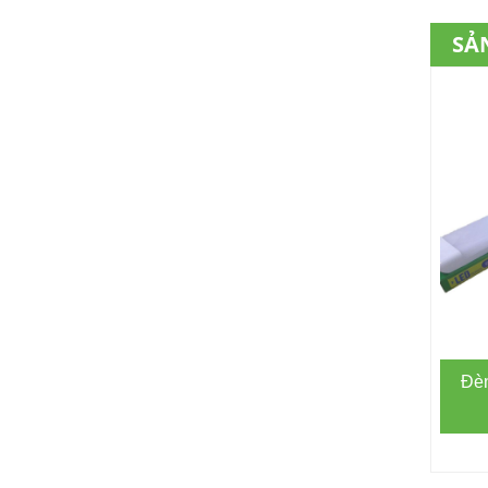
SẢ
Đèn