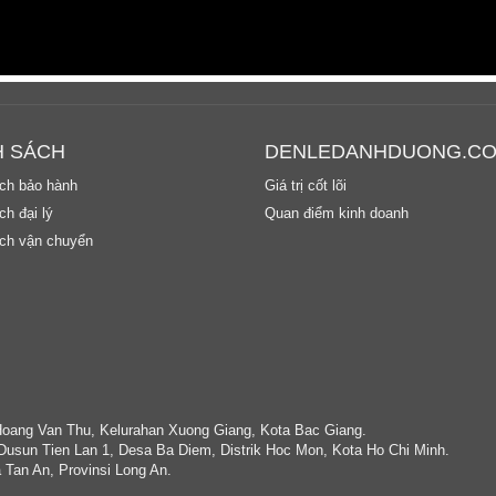
H SÁCH
DENLEDANHDUONG.C
ch bảo hành
Giá trị cốt lõi
h đại lý
Quan điểm kinh doanh
ch vận chuyển
Hoang Van Thu, Kelurahan Xuong Giang, Kota Bac Giang.
Dusun Tien Lan 1, Desa Ba Diem, Distrik Hoc Mon, Kota Ho Chi Minh.
 Tan An, Provinsi Long An.