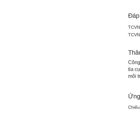
Đáp
TCVN 
TCVN 
Thân
Công
tia c
môi 
Ứng
Chiếu 