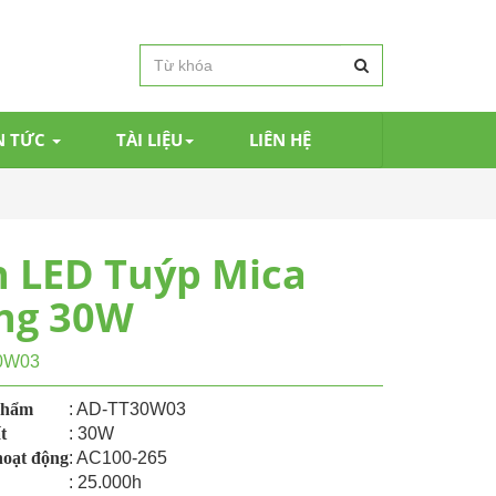
N TỨC
TÀI LIỆU
LIÊN HỆ
 LED Tuýp Mica
ng 30W
0W03
phẩm
: AD-TT30W03
t
: 30W
hoạt động
: AC100-265
: 25.000h