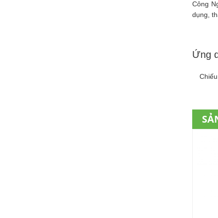
Công Ng
dụng, t
Ứng 
Chiếu 
SẢ