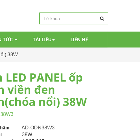
N TỨC
TÀI LIỆU
LIÊN HỆ
nổi) 38W
 LED PANEL ốp
n viền đen
n(chóa nổi) 38W
N38W3
phẩm
: AD-ODN38W3
t
: 38W