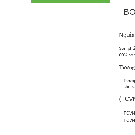
BÓ
Nguồn
Sản phẩ
60% so 
Tương 
Tương
cho s
(TCVN
TCVN 
TCVN 