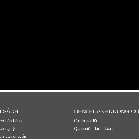
H SÁCH
DENLEDANHDUONG.C
ch bảo hành
Giá trị cốt lõi
h đại lý
Quan điểm kinh doanh
ch vận chuyển