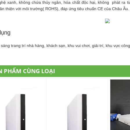
hệ xanh, không chứa thủy ngân, hóa chất độc hại, không phát ra tia
hân thiện với môi trường( ROHS), đáp ứng tiêu chuẩn CE của Châu Âu.
dụng
sáng trang trí nhà hàng, khách sạn, khu vui chơi, giải trí, khu vực côn
N PHẨM CÙNG LOẠI