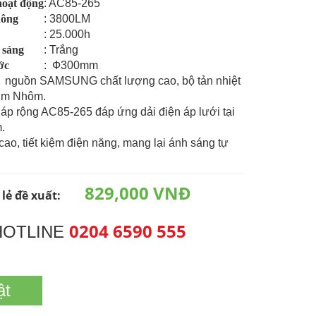
hoạt động
: AC85-265
hông
: 3800LM
: 25.000h
 sáng
: Trắng
ớc
: Ф300mm
 nguồn SAMSUNG chất lượng cao, bộ tản nhiệt
kim Nhôm.
 áp rộng AC85-265 đáp ứng dải điện áp lưới tại
.
 cao, tiết kiệm điện năng, mang lại ánh sáng tự
829,000 VNĐ
 lẻ đề xuất:
0204 6590 555
HOTLINE
ật