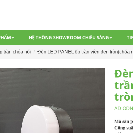
PHẨM
HỆ THỐNG SHOWROOM CHIẾU SÁNG
TI
 trần chóa nổi
Đèn LED PANEL ốp trần viền đen tròn(chóa 
Đèn
trầ
trò
AD-OD
Mã sản 
Công suấ