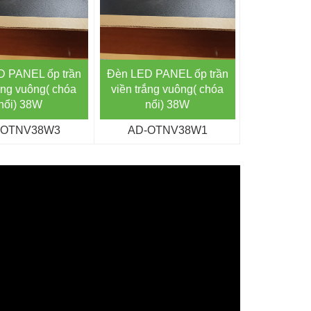
 PANEL ốp trần
Đèn LED PANEL ốp trần
Đèn LED P
ắng vuông( chóa
viền trắng vuông( chóa
viền đen t
nổi) 38W
nổi) 38W
3
-OTNV38W3
AD-OTNV38W1
AD-O