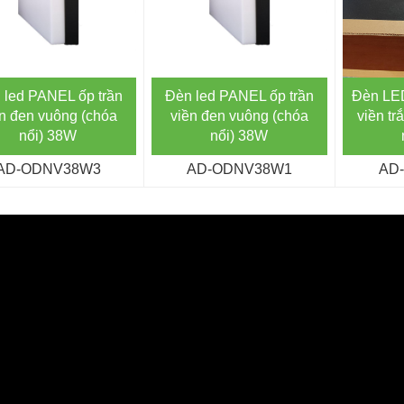
Đèn LED
 led PANEL ốp trần
Đèn led PANEL ốp trần
viền tr
n đen vuông (chóa
viền đen vuông (chóa
nổi) 38W
nổi) 38W
AD
AD-ODNV38W3
AD-ODNV38W1