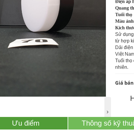
Điện áp 
Quang t
Tuổi thọ
Màu ánh
Kích thư
Sử dụng
từ hợp 
Dải điện
Việt Nam
Tuổi thọ
nhiên.
Giá bán
Ưu điểm
Thông số kỹ thu