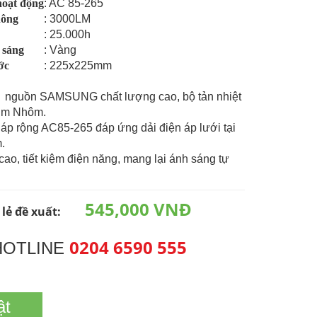
hoạt động
: AC 85-265
hông
: 3000LM
: 25.000h
 sáng
: Vàng
ớc
: 225x225mm
 nguồn SAMSUNG chất lượng cao, bộ tản nhiệt
kim Nhôm.
 áp rộng AC85-265 đáp ứng dải điện áp lưới tại
.
 cao, tiết kiệm điện năng, mang lại ánh sáng tự
545,000 VNĐ
 lẻ đề xuất:
0204 6590 555
HOTLINE
ật