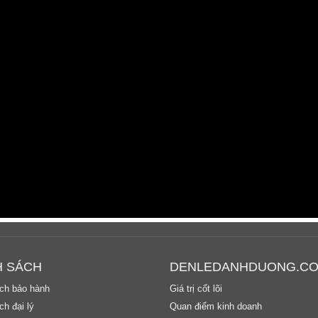
H SÁCH
DENLEDANHDUONG.C
ch bảo hành
Giá trị cốt lõi
h đại lý
Quan điểm kinh doanh