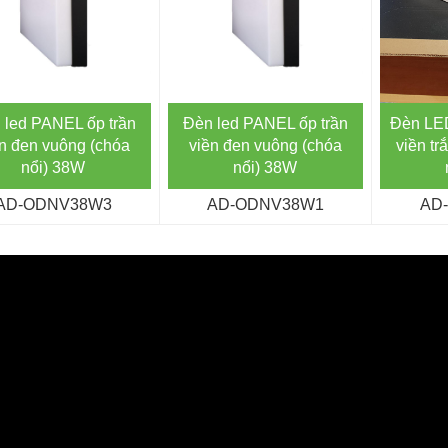
Đèn LED
 led PANEL ốp trần
Đèn led PANEL ốp trần
viền tr
n đen vuông (chóa
viền đen vuông (chóa
nổi) 38W
nổi) 38W
AD
AD-ODNV38W3
AD-ODNV38W1