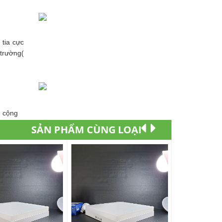
tia cực
 trường(
g cộng
SẢN PHẨM CÙNG LOẠI