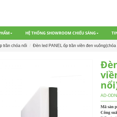
PHẨM
HỆ THỐNG SHOWROOM CHIẾU SÁNG
TI
 trần chóa nổi
Đèn led PANEL ốp trần viền đen vuông(chóa
Đèn
viề
nổi
AD-OD
Mã sản 
Công suấ