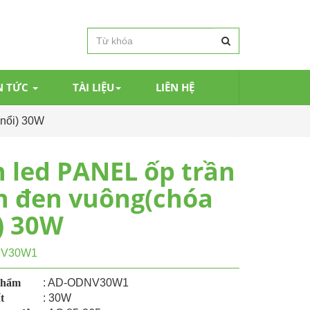
N TỨC
TÀI LIỆU
LIÊN HỆ
 nổi) 30W
 led PANEL ốp trần
n đen vuông(chóa
) 30W
NV30W1
phẩm
: AD-ODNV30W1
t
: 30W