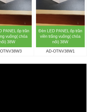
 PANEL ốp trần
Đèn LED PANEL ốp trần
Đèn LED P
ắng vuông( chóa
viền trắng vuông( chóa
viền đen t
nổi) 38W
nổi) 38W
3
-OTNV38W3
AD-OTNV38W1
AD-O