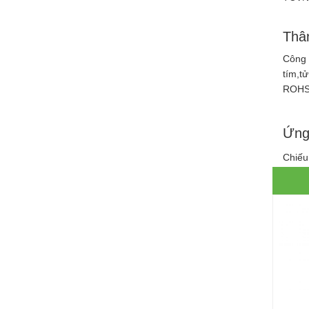
Thân
Công 
tím,t
ROHS)
Ứng
Chiếu 