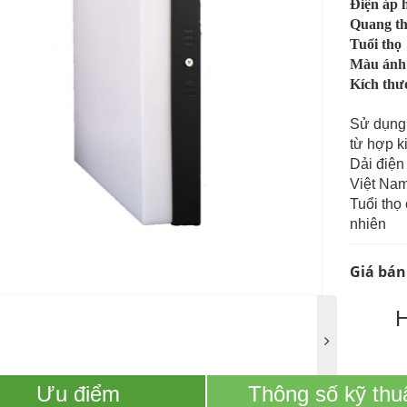
Điện áp 
Quang t
Tuổi thọ
Màu ánh
Kích thư
Sử dụng
từ hợp 
Dải điện
Việt Nam
Tuổi thọ
nhiên
Giá bán
Ưu điểm
Thông số kỹ thu